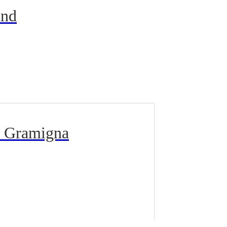
and
La Gramigna